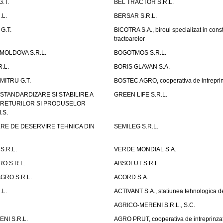
.T.
BEL TRACTOR S.R.L.
.L.
BERSAR S.R.L.
G.T.
BICOTRA S.A., biroul specializat in const
tractoarelor
OLDOVA S.R.L.
BOGOTMOS S.R.L.
.L.
BORIS GLAVAN S.A.
ITRU G.T.
BOSTEC AGRO, cooperativa de intreprin
STANDARDIZARE SI STABILIRE A
GREEN LIFE S.R.L.
UTRETURILOR SI PRODUSELOR
.S.
RE DE DESERVIRE TEHNICA DIN
SEMILEG S.R.L.
S.R.L.
VERDE MONDIAL S.A.
RO S.R.L.
ABSOLUT S.R.L.
GRO S.R.L.
ACORD S.A.
.L.
ACTIVANT S.A., statiunea tehnologica d
AGRICO-MERENI S.R.L., S.C.
NI S.R.L.
AGRO PRUT, cooperativa de intreprinza