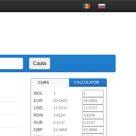
CURS
CALCULATOR
MDL
1
EUR
20.0493
USD
17.3737
RON
3.8154
RUB
0.2137
GBP
23.3868