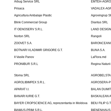
Arbug Service SRL
EMTEH-AGRO 
Prisaca
VADALEX-AGR
Agricultura Ambalaje Plastic
Agrovingrup 
Blink Commercial Group
Diantus SRL
IT OENOSERV S.R.L.
LAND DESIG
Norton SRL
Rangoli
ZOOVET S.A.
BARONCEANCA
BOTNARI VLADIMIR GRIGORE G.T.
BUNA S.A.
II Vasile Panov
LaFlora.md
PRONIBUR S.R.L
Regina Naturi
Stoma SRL
AGROBELSTA S.R
AGROLIBIMPEX S.R.L.
AGROSERA-PRI
APARAT I.I.
BALAN DUMIT
BANARI IURIE G.T.
BASKALEAN A
BAYER CROPSCIENCE AG, reprezentanta in Moldova
BEIU FILIP G.T
BIAMUS-PRIM S.R.L.
BIENENHAUS 