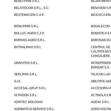
BEBEI-PRIM S.R.L.
BEJAN MIHAI G
BELATISCOM S.R.L., S.C.
BENASEM S.R
BESTEMACENI C.A.P.
BICIUSCA ION 
BITAV-PRIM S.R.L.
BOGALECON-M
BOLLUC-AGRO C.A.P.
BONISTICA S.R
BORIVAS-AGRO S.R.L.
BOROSAN DUM
BOTNALINAX S.R.L.
CENTRUL DE 
CALITATII N
CEREALIERE I
GRINVITAS S.R.L.
INTREPRINDE
BARDAR S.A.
SERLIPAN S.R.L.
TALICON-LAD 
A.I.K.
ABILITATE-AG
ACCESAL-GRUP S.R.L.
ACCESORIU A
ACPADON S.R.L.
ACTINOLA S.R
ADRITEC MOLDOVA
AGDAV S.R.L.
AGRIMATCO-SERVICE S.R.L.
AGRO HOLTINE