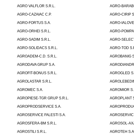
AGRO VALFLOR S.R.L.
AGRO-BARABOI
AGRO-CAZAIAC C.P.
AGRO-CIRIP S
AGRO-FORTUS S.A.
AGRO-IALOVEN
AGRO-ORHEI S.R.L.
AGRO-POMPA-
AGRO-SADIM S.R.L.
AGRO-SELECT
AGRO-SOLIDACS S.R.L.
AGRO-TOD S.R
AGROADEM-C.D. S.R.L.
AGROBANIG S
AGRODAVA GRUP S.A.
AGRODIANDR 
AGROFIT-BONUS S.R.L.
AGROGLED S.R
AGROLASTAR S.R.L.
AGROLEBEDIN
AGROMEC S.A.
AGROMIOR S.
AGROPIESE-TGR GRUP S.R.L.
AGROPLANT S
AGROPRODSERVICE S.A.
AGROPRODUCT
AGROSERVICE FALESTI S.A.
AGROSERVICE
AGROSFERA-BM S.R.L.
AGROSOL-AXA
AGROSTILI S.R.L.
AGROTEH S.A