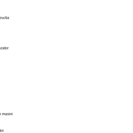
ructia
zator
e masini
tor