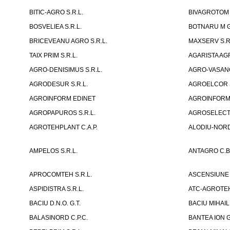
BITIC-AGRO S.R.L.
BIVAGROTOM 
BOSVELIEA S.R.L.
BOTNARU M G
BRICEVEANU AGRO S.R.L.
MAXSERV S.R
TAIX PRIM S.R.L.
AGARISTA AGR
AGRO-DENISIMUS S.R.L.
AGRO-VASANO
AGRODESUR S.R.L.
AGROELCOR S
AGROINFORM EDINET
AGROINFORM, F
AGROPAPUROS S.R.L.
AGROSELECT 
AGROTEHPLANT C.A.P.
ALODIU-NORD 
AMPELOS S.R.L.
ANTAGRO C.B.
APROCOMTEH S.R.L.
ASCENSIUNE 
ASPIDISTRA S.R.L.
ATC-AGROTE
BACIU D.N.O. G.T.
BACIU MIHAIL 
BALASINORD C.P.C.
BANTEA ION G