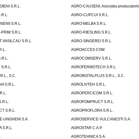
ENI S.R.L.
AGRO-CAUSENI, Asociatia producatorilor
.R.L.
AGRO-CUPCUI S.R.L.
ENII S.R.L.
AGRO-MELBA S.R.L.
PRIM S.R.L.
AGRO-RIESLING S.R.L.
 VASILCAU S.R.L.
AGRO-SINGEREI S.R.L.
.L.
AGROACCES COM
.R.L.
AGROCOMSERV S.R.L.
S.R.L.
AGROFERMOTECH S.R.L.
.L., S.C.
AGROINSTALPLUS S.R.L., S.C.
A S.R.L.
AGROLIVTEH S.R.L.
R.L.
AGROPERCICOM S.R.L.
.R.L.
AGROPOMFRUCT S.R.L.
 S.R.L.
AGROPROFLORA S.R.L.
-UNGHENI S.A.
AGROSERVICE-VULCANESTI S.A.
 S.R.L.
AGROSTAR C.A.P.
.
AGROTEHNICA S.A.