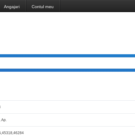
Angajari
Contul meu
i
. Ap.
5,45318,46284