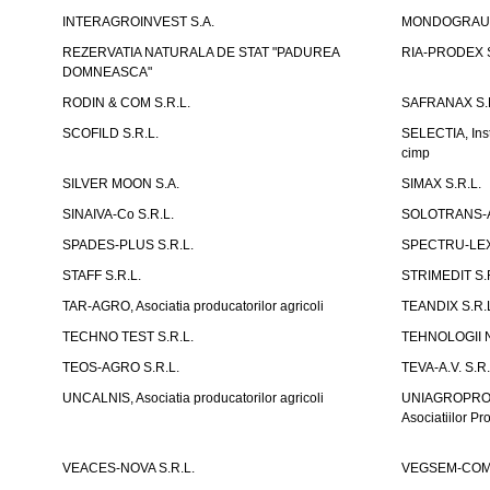
INTERAGROINVEST S.A.
MONDOGRAU S
REZERVATIA NATURALA DE STAT "PADUREA
RIA-PRODEX S
DOMNEASCA"
RODIN & COM S.R.L.
SAFRANAX S.R
SCOFILD S.R.L.
SELECTIA, Insti
cimp
SILVER MOON S.A.
SIMAX S.R.L.
SINAIVA-Co S.R.L.
SOLOTRANS-A
SPADES-PLUS S.R.L.
SPECTRU-LEX 
STAFF S.R.L.
STRIMEDIT S.
TAR-AGRO, Asociatia producatorilor agricoli
TEANDIX S.R.
TECHNO TEST S.R.L.
TEHNOLOGII N
TEOS-AGRO S.R.L.
TEVA-A.V. S.R.
UNCALNIS, Asociatia producatorilor agricoli
UNIAGROPROTE
Asociatiilor Pr
VEACES-NOVA S.R.L.
VEGSEM-COM 