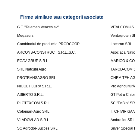
Firme similare sau categorii asociate
G.T. "Teleman Veaceslav"
VITALCOMUS
Megasurs
Verdagroteh 
Combinatul de productie PRODCOOP
Locarno SRL
ARCONS-CONSTRUCT S.R.L.,S.C.
Asociatia Nati
ECAV-GRUP S.R.L.
MARICO & CO 
SRL Natcubi Agro
TAROD-COM S
PROTRANSAGRO SRL
CHEM TEH A
NICOL FLORA S.R.L.
Pro Agricultur
ASIERTO S.R.L.
GT Petru Chio
PLOTEXCOM S.R.L.
SC "EnBio" S
Cotoman-Agro SRL
I.I CHIVIRIGA 
VLADOVLAD S.R.L.
Ambroflor SRL
SC Agrodor-Succes SRL
Silver Special 