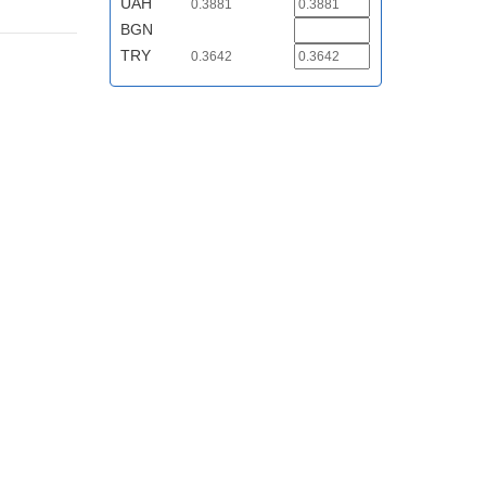
UAH
0.3881
BGN
TRY
0.3642