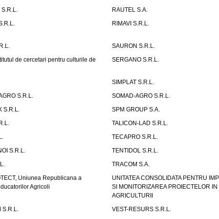
.R.L.
RAUTEL S.A.
.R.L.
RIMAVI S.R.L.
.L.
SAURON S.R.L.
tutul de cercetari pentru culturile de
SERGANO S.R.L.
SIMPLAT S.R.L.
GRO S.R.L.
SOMAD-AGRO S.R.L.
S.R.L.
SPM GROUP S.A.
R.L.
TALICON-LAD S.R.L.
L.
TECAPRO S.R.L.
OI S.R.L.
TENTIDOL S.R.L.
L.
TRACOM S.A.
CT, Uniunea Republicana a
UNITATEA CONSOLIDATA PENTRU IM
oducatorilor Agricoli
SI MONITORIZAREA PROIECTELOR I
AGRICULTURII
S.R.L.
VEST-RESURS S.R.L.