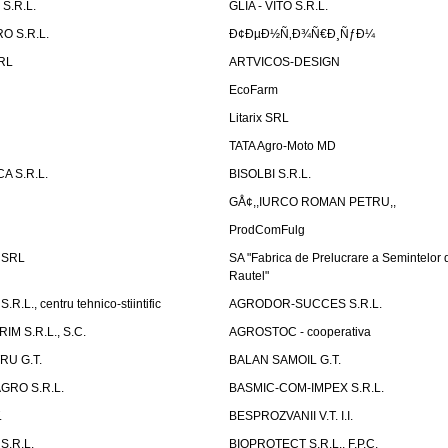
S.R.L.
GLIA - VITO S.R.L.
O S.R.L.
Ð¢ÐµÐ½Ñ‚Ð¾Ñ€Ð¸ÑƒÐ¼
SRL
ARTVICOS-DESIGN
EcoFarm
N
Litarix SRL
TATA Agro-Moto MD
 S.R.L.
BISOLBI S.R.L.
GÅ¢,,IURCO ROMAN PETRU,,
ProdComFulg
i SRL
SA "Fabrica de Prelucrare a Semintelor
Rautel"
.L., centru tehnico-stiintific
AGRODOR-SUCCES S.R.L.
M S.R.L., S.C.
AGROSTOC - cooperativa
RU G.T.
BALAN SAMOIL G.T.
GRO S.R.L.
BASMIC-COM-IMPEX S.R.L.
.
BESPROZVANII V.T. I.I.
S.R.L.
BIOPROTECT S.R.L., F.P.C.