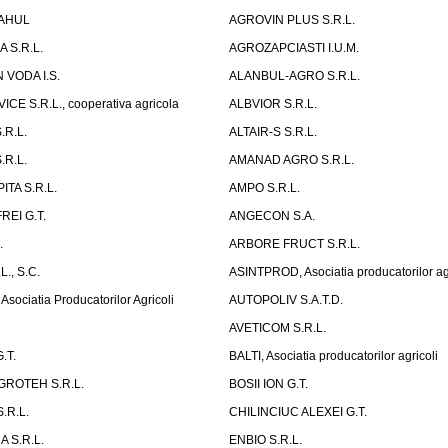
AHUL
AGROVIN PLUS S.R.L.
 S.R.L.
AGROZAPCIASTI I.U.M.
 VODA I.S.
ALANBUL-AGRO S.R.L.
CE S.R.L., cooperativa agricola
ALBVIOR S.R.L.
.R.L.
ALTAIR-S S.R.L.
.R.L.
AMANAD AGRO S.R.L.
ITA S.R.L.
AMPO S.R.L.
EI G.T.
ANGECON S.A.
.
ARBORE FRUCT S.R.L.
., S.C.
ASINTPROD, Asociatia producatorilor agr
ociatia Producatorilor Agricoli
AUTOPOLIV S.A.T.D.
AVETICOM S.R.L.
.T.
BALTI, Asociatia producatorilor agricoli
ROTEH S.R.L.
BOSII ION G.T.
.R.L.
CHILINCIUC ALEXEI G.T.
 S.R.L.
ENBIO S.R.L.