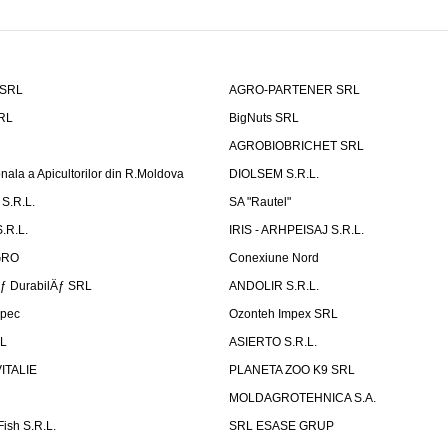
 SRL
AGRO-PARTENER SRL
SRL
BigNuts SRL
AGROBIOBRICHET SRL
onala a Apicultorilor din R.Moldova
DIOLSEM S.R.L.
S.R.L.
SA "Rautel"
.R.L.
IRIS - ARHPEISAJ S.R.L.
GRO
Conexiune Nord
Äƒ DurabilÄƒ SRL
ANDOLIR S.R.L.
rpec
Ozonteh Impex SRL
RL
ASIERTO S.R.L.
VITALIE
PLANETA ZOO K9 SRL
MOLDAGROTEHNICA S.A.
Fish S.R.L.
SRL ESASE GRUP