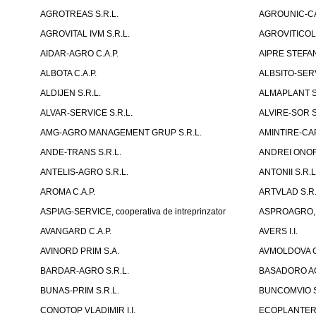
AGROTREAS S.R.L.
AGROUNIC-C
AGROVITAL IVM S.R.L.
AGROVITICOLA
AIDAR-AGRO C.A.P.
AIPRE STEFAN
ALBOTA C.A.P.
ALBSITO-SERVI
ALDIJEN S.R.L.
ALMAPLANT S
ALVAR-SERVICE S.R.L.
ALVIRE-SOR S
AMG-AGRO MANAGEMENT GRUP S.R.L.
AMINTIRE-CAP
ANDE-TRANS S.R.L.
ANDREI ONOFR
ANTELIS-AGRO S.R.L.
ANTONII S.R.L
AROMA C.A.P.
ARTVLAD S.R.L
ASPIAG-SERVICE, cooperativa de intreprinzator
ASPROAGRO, As
AVANGARD C.A.P.
AVERS I.I.
AVINORD PRIM S.A.
AVMOLDOVA G
BARDAR-AGRO S.R.L.
BASADORO AG
BUNAS-PRIM S.R.L.
BUNCOMVIO S
CONOTOP VLADIMIR I.I.
ECOPLANTERA