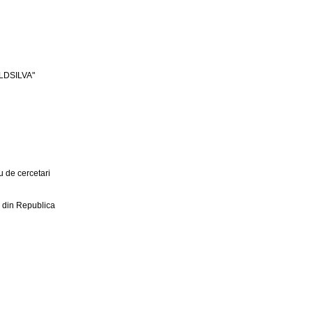
LDSILVA"
 de cercetari
r din Republica