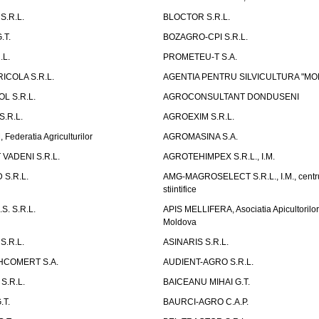
S.R.L.
BLOCTOR S.R.L.
.T.
BOZAGRO-CPI S.R.L.
.L.
PROMETEU-T S.A.
ICOLA S.R.L.
AGENTIA PENTRU SILVICULTURA "MO
L S.R.L.
AGROCONSULTANT DONDUSENI
.R.L.
AGROEXIM S.R.L.
ederatia Agriculturilor
AGROMASINA S.A.
VADENI S.R.L.
AGROTEHIMPEX S.R.L., I.M.
S.R.L.
AMG-MAGROSELECT S.R.L., I.M., centru
stiintifice
S. S.R.L.
APIS MELLIFERA, Asociatia Apicultorilo
Moldova
S.R.L.
ASINARIS S.R.L.
HCOMERT S.A.
AUDIENT-AGRO S.R.L.
S.R.L.
BAICEANU MIHAI G.T.
.T.
BAURCI-AGRO C.A.P.