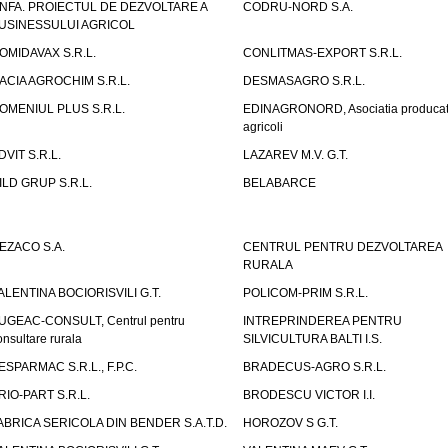
NFA. PROIECTUL DE DEZVOLTARE A
CODRU-NORD S.A.
USINESSULUI AGRICOL
OMIDAVAX S.R.L.
CONLITMAS-EXPORT S.R.L.
ACIA AGROCHIM S.R.L.
DESMASAGRO S.R.L.
OMENIUL PLUS S.R.L.
EDINAGRONORD, Asociatia producato
agricoli
DVIT S.R.L.
LAZAREV M.V. G.T.
ILD GRUP S.R.L.
BELABARCE
EZACO S.A.
CENTRUL PENTRU DEZVOLTAREA
RURALA
ALENTINA BOCIORISVILI G.T.
POLICOM-PRIM S.R.L.
UGEAC-CONSULT, Centrul pentru
INTREPRINDEREA PENTRU
onsultare rurala
SILVICULTURA BALTI I.S.
ESPARMAC S.R.L., F.P.C.
BRADECUS-AGRO S.R.L.
RIO-PART S.R.L.
BRODESCU VICTOR I.I.
ABRICA SERICOLA DIN BENDER S.A.T.D.
HOROZOV S G.T.