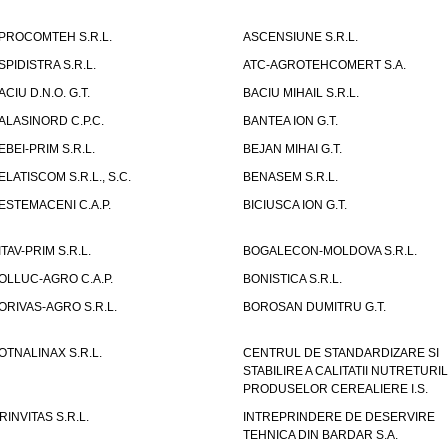
PROCOMTEH S.R.L.
ASCENSIUNE S.R.L.
SPIDISTRA S.R.L.
ATC-AGROTEHCOMERT S.A.
ACIU D.N.O. G.T.
BACIU MIHAIL S.R.L.
ALASINORD C.P.C.
BANTEA ION G.T.
EBEI-PRIM S.R.L.
BEJAN MIHAI G.T.
ELATISCOM S.R.L., S.C.
BENASEM S.R.L.
ESTEMACENI C.A.P.
BICIUSCA ION G.T.
ITAV-PRIM S.R.L.
BOGALECON-MOLDOVA S.R.L.
OLLUC-AGRO C.A.P.
BONISTICA S.R.L.
ORIVAS-AGRO S.R.L.
BOROSAN DUMITRU G.T.
OTNALINAX S.R.L.
CENTRUL DE STANDARDIZARE SI
STABILIRE A CALITATII NUTRETURIL
PRODUSELOR CEREALIERE I.S.
RINVITAS S.R.L.
INTREPRINDERE DE DESERVIRE
TEHNICA DIN BARDAR S.A.