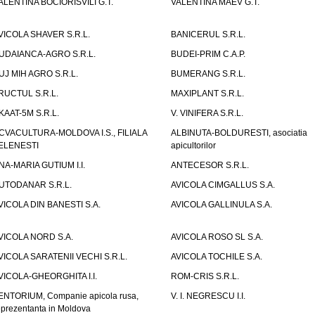
ALENTINA BOCIORISVILI G.T.
VALENTINA MAEV G.T.
VICOLA SHAVER S.R.L.
BANICERUL S.R.L.
UDAIANCA-AGRO S.R.L.
BUDEI-PRIM C.A.P.
UJ MIH AGRO S.R.L.
BUMERANG S.R.L.
RUCTUL S.R.L.
MAXIPLANT S.R.L.
KAAT-5M S.R.L.
V. VINIFERA S.R.L.
CVACULTURA-MOLDOVA I.S., FILIALA
ALBINUTA-BOLDURESTI, asociatia
ELENESTI
apicultorilor
NA-MARIA GUTIUM I.I.
ANTECESOR S.R.L.
UTODANAR S.R.L.
AVICOLA CIMGALLUS S.A.
VICOLA DIN BANESTI S.A.
AVICOLA GALLINULA S.A.
VICOLA NORD S.A.
AVICOLA ROSO SL S.A.
VICOLA SARATENII VECHI S.R.L.
AVICOLA TOCHILE S.A.
VICOLA-GHEORGHITA I.I.
ROM-CRIS S.R.L.
ENTORIUM, Companie apicola rusa,
V. I. NEGRESCU I.I.
eprezentanta in Moldova