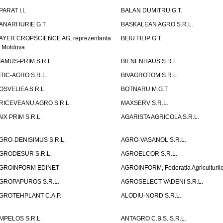
PARAT I.I.
BALAN DUMITRU G.T.
ANARI IURIE G.T.
BASKALEAN AGRO S.R.L.
AYER CROPSCIENCE AG, reprezentanta
BEIU FILIP G.T.
n Moldova
IAMUS-PRIM S.R.L.
BIENENHAUS S.R.L.
ITIC-AGRO S.R.L.
BIVAGROTOM S.R.L.
OSVELIEA S.R.L.
BOTNARU M G.T.
RICEVEANU AGRO S.R.L.
MAXSERV S.R.L.
AIX PRIM S.R.L.
AGARISTA AGRICOLA S.R.L.
GRO-DENISIMUS S.R.L.
AGRO-VASANOL S.R.L.
GRODESUR S.R.L.
AGROELCOR S.R.L.
GROINFORM EDINET
AGROINFORM, Federatia Agriculturilo
GROPAPUROS S.R.L.
AGROSELECT VADENI S.R.L.
GROTEHPLANT C.A.P.
ALODIU-NORD S.R.L.
MPELOS S.R.L.
ANTAGRO C.B.S. S.R.L.