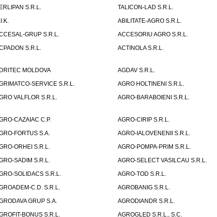
ERLIPAN S.R.L.
TALICON-LAD S.R.L.
I.K.
ABILITATE-AGRO S.R.L.
CCESAL-GRUP S.R.L.
ACCESORIU AGRO S.R.L.
CPADON S.R.L.
ACTINOLA S.R.L.
DRITEC MOLDOVA
AGDAV S.R.L.
GRIMATCO-SERVICE S.R.L.
AGRO HOLTINENI S.R.L.
GRO VALFLOR S.R.L.
AGRO-BARABOIENI S.R.L.
GRO-CAZAIAC C.P.
AGRO-CIRIP S.R.L.
GRO-FORTUS S.A.
AGRO-IALOVENENII S.R.L.
GRO-ORHEI S.R.L.
AGRO-POMPA-PRIM S.R.L.
GRO-SADIM S.R.L.
AGRO-SELECT VASILCAU S.R.L.
GRO-SOLIDACS S.R.L.
AGRO-TOD S.R.L.
GROADEM-C.D. S.R.L.
AGROBANIG S.R.L.
GRODAVA GRUP S.A.
AGRODIANDR S.R.L.
GROFIT-BONUS S.R.L.
AGROGLED S.R.L., S.C.