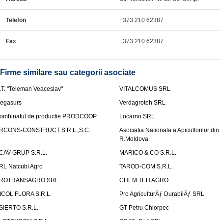
Telefon
+373 210 62387
Fax
+373 210 62387
Firme similare sau categorii asociate
.T. "Teleman Veaceslav"
VITALCOMUS SRL
egasurs
Verdagroteh SRL
ombinatul de productie PRODCOOP
Locarno SRL
RCONS-CONSTRUCT S.R.L.,S.C.
Asociatia Nationala a Apicultorilor din
R.Moldova
CAV-GRUP S.R.L.
MARICO & CO S.R.L.
RL Natcubi Agro
TAROD-COM S.R.L.
ROTRANSAGRO SRL
CHEM TEH AGRO
ICOL FLORA S.R.L.
Pro AgriculturÄƒ DurabilÄƒ SRL
SIERTO S.R.L.
GT Petru Chiorpec