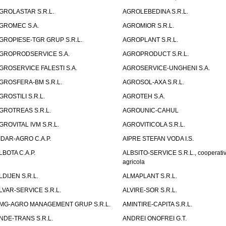
GROLASTAR S.R.L.
AGROLEBEDINA S.R.L.
GROMEC S.A.
AGROMIOR S.R.L.
GROPIESE-TGR GRUP S.R.L.
AGROPLANT S.R.L.
GROPRODSERVICE S.A.
AGROPRODUCT S.R.L.
GROSERVICE FALESTI S.A.
AGROSERVICE-UNGHENI S.A.
GROSFERA-BM S.R.L.
AGROSOL-AXA S.R.L.
GROSTILI S.R.L.
AGROTEH S.A.
GROTREAS S.R.L.
AGROUNIC-CAHUL
GROVITAL IVM S.R.L.
AGROVITICOLA S.R.L.
IDAR-AGRO C.A.P.
AIPRE STEFAN VODA I.S.
LBOTA C.A.P.
ALBSITO-SERVICE S.R.L., cooperati
agricola
LDIJEN S.R.L.
ALMAPLANT S.R.L.
LVAR-SERVICE S.R.L.
ALVIRE-SOR S.R.L.
MG-AGRO MANAGEMENT GRUP S.R.L.
AMINTIRE-CAPITA S.R.L.
NDE-TRANS S.R.L.
ANDREI ONOFREI G.T.