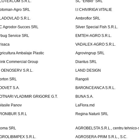
LOTEXCOM S.R.L.
SC "EnBio" SRL
otoman-Agro SRL
I.I CHIVIRIGA VITALIE
LADOVLAD S.R.L.
Ambroflor SRL
C Agrodor-Succes SRL
Silver Special Fish S.R.L.
rbug Service SRL
EMTEH-AGRO S.R.L.
risaca
VADALEX-AGRO S.R.L.
gricultura Ambalaje Plastic
Agrovingrup SRL
link Commercial Group
Diantus SRL
T OENOSERV S.R.L.
LAND DESIGN
orton SRL
Rangoli
OOVET S.A.
BARONCEANCA S.R.L.
OTNARI VLADIMIR GRIGORE G.T.
BUNA S.A.
I Vasile Panov
LaFlora.md
RONIBUR S.R.L
Regina Naturii SRL
toma SRL
AGROBELSTA S.R.L., centru tehnico-sti
GROLIBIMPEX S.R.L.
AGROSERA-PRIM S.R.L., S.C.