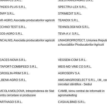
INAIVA-Co S.R.L.
SOLOTRANS-AGRO S.R.L.
PADES-PLUS S.R.L.
SPECTRU-LEX S.R.L.
TAFF S.R.L.
STRIMEDIT S.R.L.
AR-AGRO, Asociatia producatorilor agricoli
TEANDIX S.R.L.
ECHNO TEST S.R.L.
TEHNOLOGII NOI S.R.L.
EOS-AGRO S.R.L.
TEVA-A.V. S.R.L.
NCALNIS, Asociatia producatorilor agricoli
UNIAGROPROTECT, Uniunea Republ
a Asociatiilor Producatorilor Agricoli
EACES-NOVA S.R.L.
VEGSEM-COM S.R.L.
ITAFORT-COMBIFEED S.R.L.
WEIS-MD VINE CO S.R.L.
GROGLIN-PRIM S.R.L.
AGROSERV S.A.
LBENII-AGRO S.R.L.
AMG-MAGROSELECT S.R.L., I.M., cen
cercetari stiintifice - Sediul
VICOLA MOLDOVA, Intreprinderea de Stat
CAMIB, birou central de informatii in
entru cercetare si producere
agromarketing
ARTHAGO S.R.L.
CASA ALBINEI S.R.L.