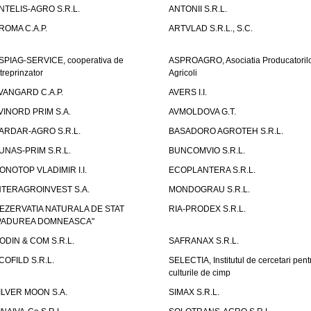
NTELIS-AGRO S.R.L.
ANTONII S.R.L.
ROMA C.A.P.
ARTVLAD S.R.L., S.C.
SPIAG-SERVICE, cooperativa de
ASPROAGRO, Asociatia Producatoril
ntreprinzator
Agricoli
VANGARD C.A.P.
AVERS I.I.
VINORD PRIM S.A.
AVMOLDOVA G.T.
ARDAR-AGRO S.R.L.
BASADORO AGROTEH S.R.L.
UNAS-PRIM S.R.L.
BUNCOMVIO S.R.L.
ONOTOP VLADIMIR I.I.
ECOPLANTERA S.R.L.
NTERAGROINVEST S.A.
MONDOGRAU S.R.L.
EZERVATIA NATURALA DE STAT
RIA-PRODEX S.R.L.
PADUREA DOMNEASCA"
ODIN & COM S.R.L.
SAFRANAX S.R.L.
COFILD S.R.L.
SELECTIA, Institutul de cercetari pent
culturile de cimp
ILVER MOON S.A.
SIMAX S.R.L.