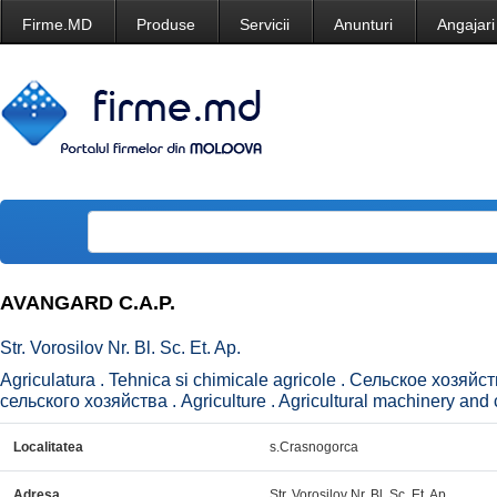
Firme.MD
Produse
Servicii
Anunturi
Angajari
AVANGARD C.A.P.
Str. Vorosilov Nr. Bl. Sc. Et. Ap.
Agriculatura . Tehnica si chimicale agricole . Сельское хозяй
сельского хозяйства . Agriculture . Agricultural machinery and 
Localitatea
s.Crasnogorca
Adresa
Str. Vorosilov Nr. Bl. Sc. Et. Ap.