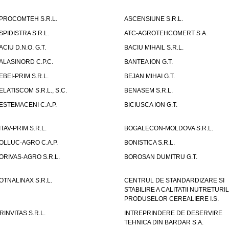
PROCOMTEH S.R.L.
ASCENSIUNE S.R.L.
SPIDISTRA S.R.L.
ATC-AGROTEHCOMERT S.A.
ACIU D.N.O. G.T.
BACIU MIHAIL S.R.L.
ALASINORD C.P.C.
BANTEA ION G.T.
EBEI-PRIM S.R.L.
BEJAN MIHAI G.T.
ELATISCOM S.R.L., S.C.
BENASEM S.R.L.
ESTEMACENI C.A.P.
BICIUSCA ION G.T.
ITAV-PRIM S.R.L.
BOGALECON-MOLDOVA S.R.L.
OLLUC-AGRO C.A.P.
BONISTICA S.R.L.
ORIVAS-AGRO S.R.L.
BOROSAN DUMITRU G.T.
OTNALINAX S.R.L.
CENTRUL DE STANDARDIZARE SI
STABILIRE A CALITATII NUTRETURIL
PRODUSELOR CEREALIERE I.S.
RINVITAS S.R.L.
INTREPRINDERE DE DESERVIRE
TEHNICA DIN BARDAR S.A.