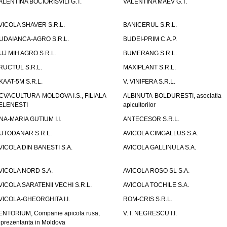
ALENTINA BOCIORISVILI G.T.
VALENTINA MAEV G.T.
VICOLA SHAVER S.R.L.
BANICERUL S.R.L.
UDAIANCA-AGRO S.R.L.
BUDEI-PRIM C.A.P.
UJ MIH AGRO S.R.L.
BUMERANG S.R.L.
RUCTUL S.R.L.
MAXIPLANT S.R.L.
KAAT-5M S.R.L.
V. VINIFERA S.R.L.
CVACULTURA-MOLDOVA I.S., FILIALA
ALBINUTA-BOLDURESTI, asociatia
ELENESTI
apicultorilor
NA-MARIA GUTIUM I.I.
ANTECESOR S.R.L.
UTODANAR S.R.L.
AVICOLA CIMGALLUS S.A.
VICOLA DIN BANESTI S.A.
AVICOLA GALLINULA S.A.
VICOLA NORD S.A.
AVICOLA ROSO SL S.A.
VICOLA SARATENII VECHI S.R.L.
AVICOLA TOCHILE S.A.
VICOLA-GHEORGHITA I.I.
ROM-CRIS S.R.L.
ENTORIUM, Companie apicola rusa,
V. I. NEGRESCU I.I.
eprezentanta in Moldova