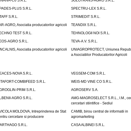
INAIVA-Co S.R.L.
SOLOTRANS-AGRO S.R.L.
PADES-PLUS S.R.L.
SPECTRU-LEX S.R.L.
TAFF S.R.L.
STRIMEDIT S.R.L.
AR-AGRO, Asociatia producatorilor agricoli
TEANDIX S.R.L.
ECHNO TEST S.R.L.
TEHNOLOGII NOI S.R.L.
EOS-AGRO S.R.L.
TEVA-A.V. S.R.L.
NCALNIS, Asociatia producatorilor agricoli
UNIAGROPROTECT, Uniunea Republ
a Asociatiilor Producatorilor Agricoli
EACES-NOVA S.R.L.
VEGSEM-COM S.R.L.
ITAFORT-COMBIFEED S.R.L.
WEIS-MD VINE CO S.R.L.
GROGLIN-PRIM S.R.L.
AGROSERV S.A.
LBENII-AGRO S.R.L.
AMG-MAGROSELECT S.R.L., I.M., cen
cercetari stiintifice - Sediul
VICOLA MOLDOVA, Intreprinderea de Stat
CAMIB, birou central de informatii in
entru cercetare si producere
agromarketing
ARTHAGO S.R.L.
CASA ALBINEI S.R.L.