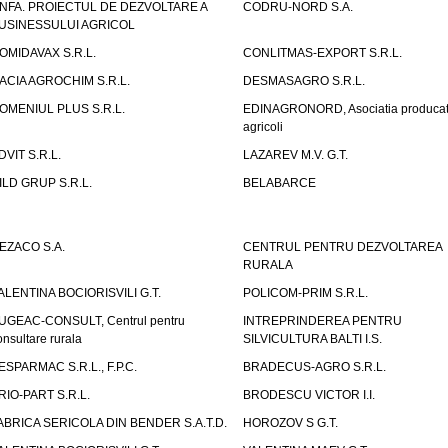
NFA. PROIECTUL DE DEZVOLTARE A
CODRU-NORD S.A.
USINESSULUI AGRICOL
OMIDAVAX S.R.L.
CONLITMAS-EXPORT S.R.L.
ACIA AGROCHIM S.R.L.
DESMASAGRO S.R.L.
OMENIUL PLUS S.R.L.
EDINAGRONORD, Asociatia producato
agricoli
DVIT S.R.L.
LAZAREV M.V. G.T.
ILD GRUP S.R.L.
BELABARCE
EZACO S.A.
CENTRUL PENTRU DEZVOLTAREA
RURALA
ALENTINA BOCIORISVILI G.T.
POLICOM-PRIM S.R.L.
UGEAC-CONSULT, Centrul pentru
INTREPRINDEREA PENTRU
onsultare rurala
SILVICULTURA BALTI I.S.
ESPARMAC S.R.L., F.P.C.
BRADECUS-AGRO S.R.L.
RIO-PART S.R.L.
BRODESCU VICTOR I.I.
ABRICA SERICOLA DIN BENDER S.A.T.D.
HOROZOV S G.T.