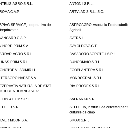
NTELIS-AGRO S.R.L.
ANTONII S.R.L.
ROMA C.A.P.
ARTVLAD S.R.L., S.C.
SPIAG-SERVICE, cooperativa de
ASPROAGRO, Asociatia Producatoril
ntreprinzator
Agricoli
VANGARD C.A.P.
AVERS I.I.
VINORD PRIM S.A.
AVMOLDOVA G.T.
ARDAR-AGRO S.R.L.
BASADORO AGROTEH S.R.L.
UNAS-PRIM S.R.L.
BUNCOMVIO S.R.L.
ONOTOP VLADIMIR I.I.
ECOPLANTERA S.R.L.
NTERAGROINVEST S.A.
MONDOGRAU S.R.L.
EZERVATIA NATURALA DE STAT
RIA-PRODEX S.R.L.
PADUREA DOMNEASCA"
ODIN & COM S.R.L.
SAFRANAX S.R.L.
COFILD S.R.L.
SELECTIA, Institutul de cercetari pent
culturile de cimp
ILVER MOON S.A.
SIMAX S.R.L.