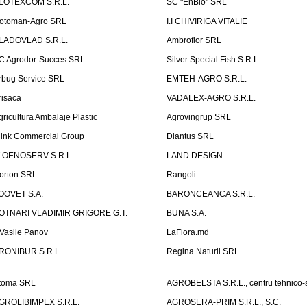
LOTEXCOM S.R.L.
SC "EnBio" SRL
otoman-Agro SRL
I.I CHIVIRIGA VITALIE
LADOVLAD S.R.L.
Ambroflor SRL
C Agrodor-Succes SRL
Silver Special Fish S.R.L.
rbug Service SRL
EMTEH-AGRO S.R.L.
risaca
VADALEX-AGRO S.R.L.
gricultura Ambalaje Plastic
Agrovingrup SRL
link Commercial Group
Diantus SRL
T OENOSERV S.R.L.
LAND DESIGN
orton SRL
Rangoli
OOVET S.A.
BARONCEANCA S.R.L.
OTNARI VLADIMIR GRIGORE G.T.
BUNA S.A.
I Vasile Panov
LaFlora.md
RONIBUR S.R.L
Regina Naturii SRL
toma SRL
AGROBELSTA S.R.L., centru tehnico-sti
GROLIBIMPEX S.R.L.
AGROSERA-PRIM S.R.L., S.C.