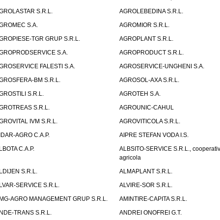
GROLASTAR S.R.L.
AGROLEBEDINA S.R.L.
GROMEC S.A.
AGROMIOR S.R.L.
GROPIESE-TGR GRUP S.R.L.
AGROPLANT S.R.L.
GROPRODSERVICE S.A.
AGROPRODUCT S.R.L.
GROSERVICE FALESTI S.A.
AGROSERVICE-UNGHENI S.A.
GROSFERA-BM S.R.L.
AGROSOL-AXA S.R.L.
GROSTILI S.R.L.
AGROTEH S.A.
GROTREAS S.R.L.
AGROUNIC-CAHUL
GROVITAL IVM S.R.L.
AGROVITICOLA S.R.L.
IDAR-AGRO C.A.P.
AIPRE STEFAN VODA I.S.
LBOTA C.A.P.
ALBSITO-SERVICE S.R.L., cooperati
agricola
LDIJEN S.R.L.
ALMAPLANT S.R.L.
LVAR-SERVICE S.R.L.
ALVIRE-SOR S.R.L.
MG-AGRO MANAGEMENT GRUP S.R.L.
AMINTIRE-CAPITA S.R.L.
NDE-TRANS S.R.L.
ANDREI ONOFREI G.T.