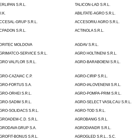
ERLIPAN S.R.L.
TALICON-LAD S.R.L.
I.K.
ABILITATE-AGRO S.R.L.
CCESAL-GRUP S.R.L.
ACCESORIU AGRO S.R.L.
CPADON S.R.L.
ACTINOLA S.R.L.
DRITEC MOLDOVA
AGDAV S.R.L.
GRIMATCO-SERVICE S.R.L.
AGRO HOLTINENI S.R.L.
GRO VALFLOR S.R.L.
AGRO-BARABOIENI S.R.L.
GRO-CAZAIAC C.P.
AGRO-CIRIP S.R.L.
GRO-FORTUS S.A.
AGRO-IALOVENENII S.R.L.
GRO-ORHEI S.R.L.
AGRO-POMPA-PRIM S.R.L.
GRO-SADIM S.R.L.
AGRO-SELECT VASILCAU S.R.L.
GRO-SOLIDACS S.R.L.
AGRO-TOD S.R.L.
GROADEM-C.D. S.R.L.
AGROBANIG S.R.L.
GRODAVA GRUP S.A.
AGRODIANDR S.R.L.
GROFIT-BONUS S.R.L.
AGROGLED S.R.L., S.C.