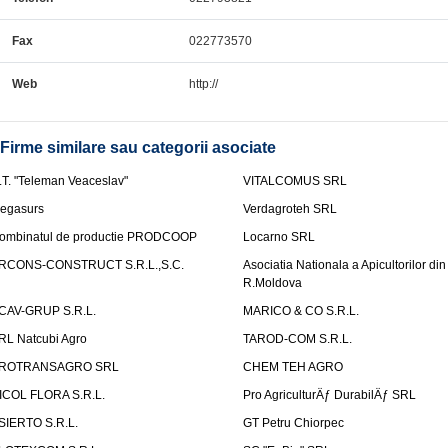
Fax
022773570
Web
http://
Firme similare sau categorii asociate
.T. "Teleman Veaceslav"
VITALCOMUS SRL
egasurs
Verdagroteh SRL
ombinatul de productie PRODCOOP
Locarno SRL
RCONS-CONSTRUCT S.R.L.,S.C.
Asociatia Nationala a Apicultorilor din
R.Moldova
CAV-GRUP S.R.L.
MARICO & CO S.R.L.
RL Natcubi Agro
TAROD-COM S.R.L.
ROTRANSAGRO SRL
CHEM TEH AGRO
ICOL FLORA S.R.L.
Pro AgriculturÄƒ DurabilÄƒ SRL
SIERTO S.R.L.
GT Petru Chiorpec